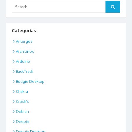
Search
Search
for:
Categorias
Antergos
Arch Linux
Arduíno
BackTrack
Budgie Desktop
Chakra
Crash's
Debian
Deepin
Deepin Desktop