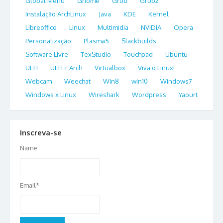
Global Menu
Gnome
Grub
Grub2
Instalação ArchLinux
Java
KDE
Kernel
Libreoffice
Linux
Multimidia
NVIDIA
Opera
Personalização
Plasma5
Slackbuilds
Software Livre
TexStudio
Touchpad
Ubuntu
UEFI
UEFI + Arch
Virtualbox
Viva o Linux!
Webcam
Weechat
Win8
win10
Windows7
Windows x Linux
Wireshark
Wordpress
Yaourt
Inscreva-se
Name
Email*