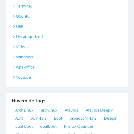
Terminal
Ubuntu
UEFI
Uncategorized
Vídeos
Windows
wps-office
Youtube
Nuvem de tags
Arch Linux
archlinux
Atalhos
Atalhos Deepin
AUR
bcm 4312
Boot
broadcom 4312
Deepin
dual boot
dualboot
Firefox Quantum