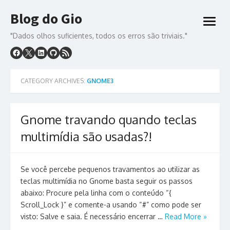
Skip
Blog do Gio
to
open
content
menu
"Dados olhos suficientes, todos os erros são triviais."
CATEGORY ARCHIVES:
GNOME3
Gnome travando quando teclas
multimídia são usadas?!
Se você percebe pequenos travamentos ao utilizar as
teclas multimídia no Gnome basta seguir os passos
abaixo: Procure pela linha com o conteúdo “{
Scroll_Lock }” e comente-a usando “#” como pode ser
visto: Salve e saia. É necessário encerrar …
Read More »