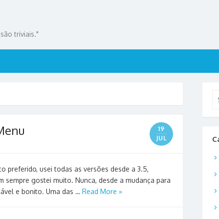
ão triviais."
Se
for
 Menu
19
JUL
C
 preferido, usei todas as versões desde a 3.5,
 sempre gostei muito. Nunca, desde a mudança para
tável e bonito. Uma das …
Read More »