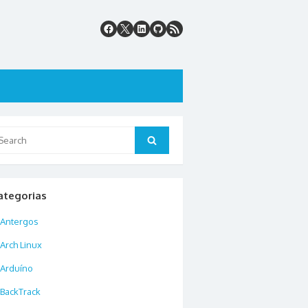
arch
Search
:
ategorias
Antergos
Arch Linux
Arduíno
BackTrack