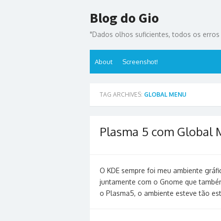
Skip
Blog do Gio
to
content
"Dados olhos suficientes, todos os erros s
About
Screenshot!
TAG ARCHIVES:
GLOBAL MENU
Plasma 5 com Global
O KDE sempre foi meu ambiente gráfico
juntamente com o Gnome que também
o Plasma5, o ambiente esteve tão es