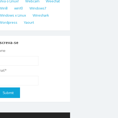
Viva o Linux!
Webcam
Weechat
Win8
win10
Windows7
Windows x Linux
Wireshark
Wordpress
Yaourt
nscreva-se
ame
ail*