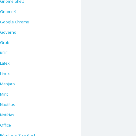
Gnome Shell
Gnome3
Google Chrome
Governo
Grub
KDE
Latex
Linux
Manjaro
Mint
Nautilus
Notícias
Office
Pérolas e Zuações!