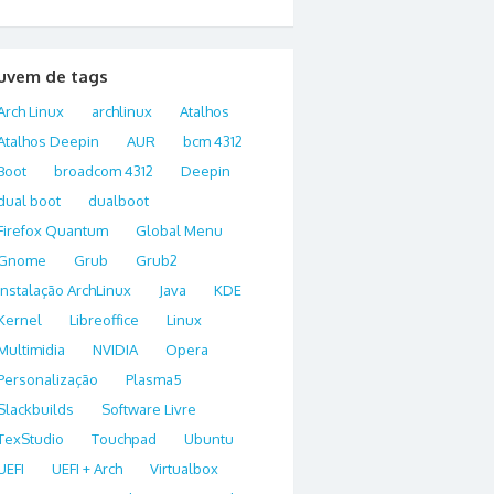
uvem de tags
Arch Linux
archlinux
Atalhos
Atalhos Deepin
AUR
bcm 4312
Boot
broadcom 4312
Deepin
dual boot
dualboot
Firefox Quantum
Global Menu
Gnome
Grub
Grub2
Instalação ArchLinux
Java
KDE
Kernel
Libreoffice
Linux
Multimidia
NVIDIA
Opera
Personalização
Plasma5
Slackbuilds
Software Livre
TexStudio
Touchpad
Ubuntu
UEFI
UEFI + Arch
Virtualbox