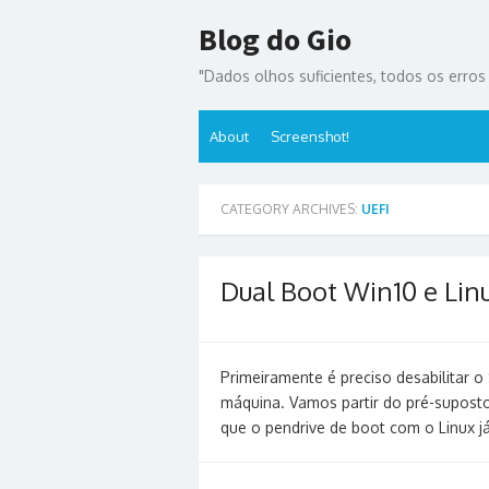
Skip
Blog do Gio
to
content
"Dados olhos suficientes, todos os erros s
About
Screenshot!
CATEGORY ARCHIVES:
UEFI
Dual Boot Win10 e Lin
Primeiramente é preciso desabilitar 
máquina. Vamos partir do pré-supost
que o pendrive de boot com o Linux j