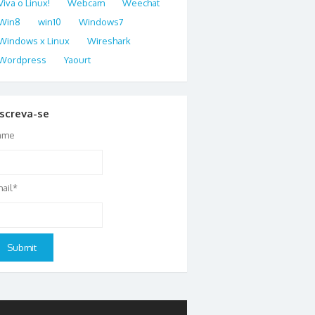
Viva o Linux!
Webcam
Weechat
Win8
win10
Windows7
Windows x Linux
Wireshark
Wordpress
Yaourt
nscreva-se
ame
ail*