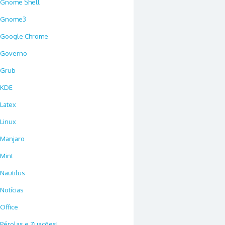
Gnome Shell
Gnome3
Google Chrome
Governo
Grub
KDE
Latex
Linux
Manjaro
Mint
Nautilus
Notícias
Office
Pérolas e Zuações!