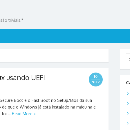
ão triviais."
Se
for
ux usando UEFI
10
NOV
C
o Secure Boot e o Fast Boot no Setup/Bios da sua
o de que o Windows já está instalado na máquina e
á foi …
Read More »