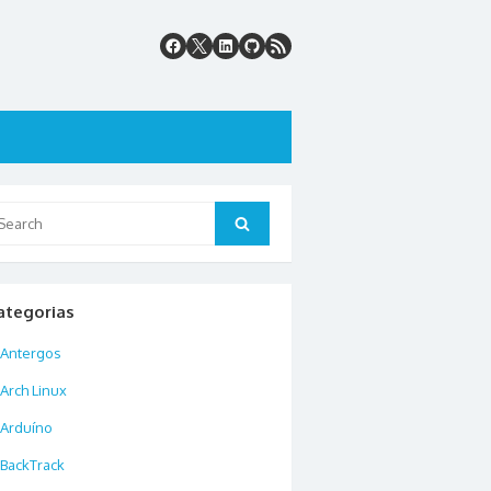
arch
Search
:
ategorias
Antergos
Arch Linux
Arduíno
BackTrack