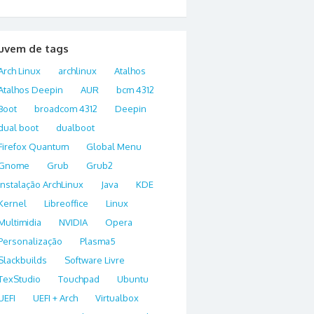
uvem de tags
Arch Linux
archlinux
Atalhos
Atalhos Deepin
AUR
bcm 4312
Boot
broadcom 4312
Deepin
dual boot
dualboot
Firefox Quantum
Global Menu
Gnome
Grub
Grub2
Instalação ArchLinux
Java
KDE
Kernel
Libreoffice
Linux
Multimidia
NVIDIA
Opera
Personalização
Plasma5
Slackbuilds
Software Livre
TexStudio
Touchpad
Ubuntu
UEFI
UEFI + Arch
Virtualbox