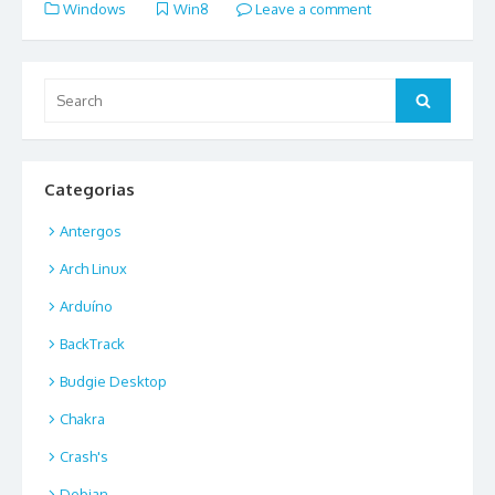
Windows
Win8
Leave a comment
Search
Search
for:
Categorias
Antergos
Arch Linux
Arduíno
BackTrack
Budgie Desktop
Chakra
Crash's
Debian