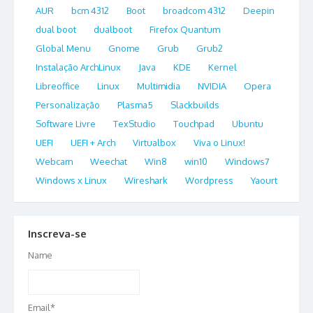
AUR
bcm 4312
Boot
broadcom 4312
Deepin
dual boot
dualboot
Firefox Quantum
Global Menu
Gnome
Grub
Grub2
Instalação ArchLinux
Java
KDE
Kernel
Libreoffice
Linux
Multimidia
NVIDIA
Opera
Personalização
Plasma5
Slackbuilds
Software Livre
TexStudio
Touchpad
Ubuntu
UEFI
UEFI + Arch
Virtualbox
Viva o Linux!
Webcam
Weechat
Win8
win10
Windows7
Windows x Linux
Wireshark
Wordpress
Yaourt
Inscreva-se
Name
Email*