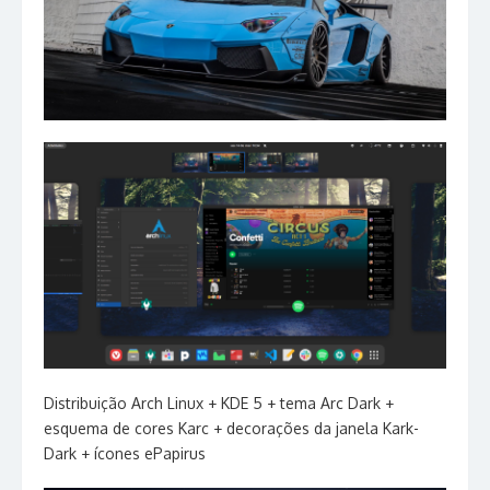
Distribuição Arch Linux + KDE 5 + tema Arc Dark +
esquema de cores Karc + decorações da janela Kark-
Dark + ícones ePapirus