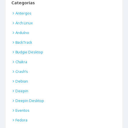
Categorias
Antergos
Arch Linux
Arduíno
BackTrack
Budgie Desktop
Chakra
Crash's
Debian
Deepin
Deepin Desktop
Eventos
Fedora