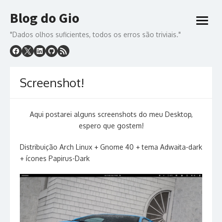
Skip
Blog do Gio
to
open
content
menu
"Dados olhos suficientes, todos os erros são triviais."
Screenshot!
Aqui postarei alguns screenshots do meu Desktop,
espero que gostem!
Distribuição Arch Linux + Gnome 40 + tema Adwaita-dark
+ ícones Papirus-Dark