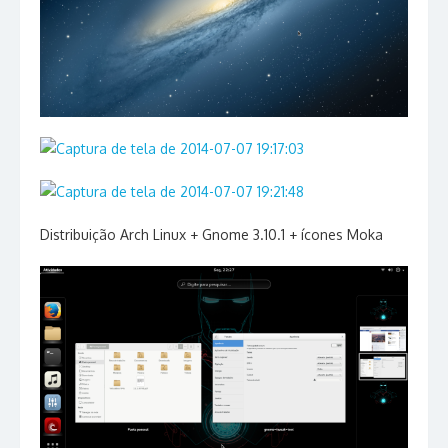
Distribuição Arch Linux + Gnome 3.10.1 + ícones Moka