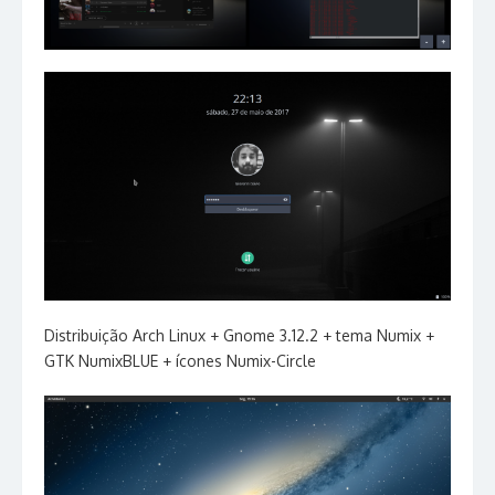
Distribuição Arch Linux + Gnome 3.12.2 + tema Numix +
GTK NumixBLUE + ícones Numix-Circle