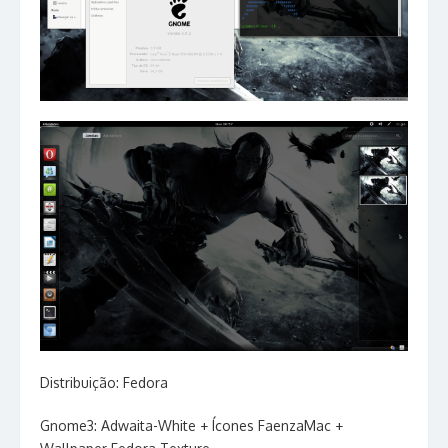
Distribuição: Fedora
Gnome3: Adwaita-White + Ícones FaenzaMac +