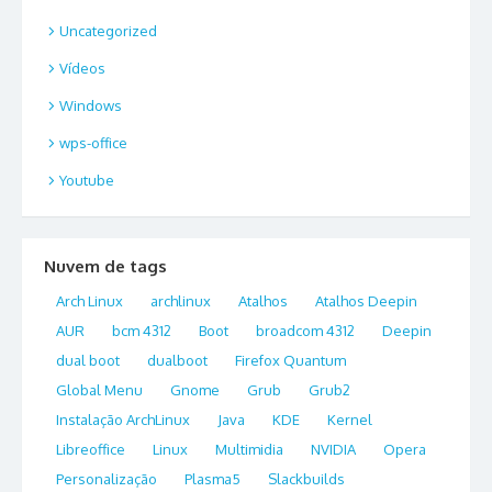
Uncategorized
Vídeos
Windows
wps-office
Youtube
Nuvem de tags
Arch Linux
archlinux
Atalhos
Atalhos Deepin
AUR
bcm 4312
Boot
broadcom 4312
Deepin
dual boot
dualboot
Firefox Quantum
Global Menu
Gnome
Grub
Grub2
Instalação ArchLinux
Java
KDE
Kernel
Libreoffice
Linux
Multimidia
NVIDIA
Opera
Personalização
Plasma5
Slackbuilds