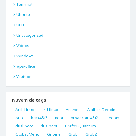
Terminal
Ubuntu
UEFI
Uncategorized
Vídeos
Windows
wps-office
Youtube
Nuvem de tags
Arch Linux
archlinux
Atalhos
Atalhos Deepin
AUR
bcm 4312
Boot
broadcom 4312
Deepin
dual boot
dualboot
Firefox Quantum
Global Menu
Gnome
Grub
Grub2