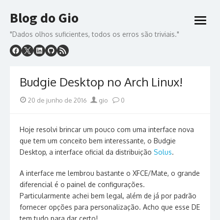
Skip
Blog do Gio
to
open
content
menu
"Dados olhos suficientes, todos os erros são triviais."
Budgie Desktop no Arch Linux!
Posted
Author
20 de junho de 2016
gio
0
on
Hoje resolvi brincar um pouco com uma interface nova
que tem um conceito bem interessante, o Budgie
Desktop, a interface oficial da distribuição
Solus
.
A interface me lembrou bastante o XFCE/Mate, o grande
diferencial é o painel de configurações.
Particularmente achei bem legal, além de já por padrão
fornecer opções para personalização. Acho que esse DE
tem tudo para dar certo!