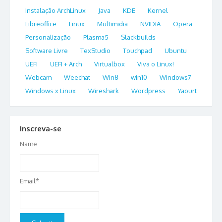
Instalação ArchLinux
Java
KDE
Kernel
Libreoffice
Linux
Multimidia
NVIDIA
Opera
Personalização
Plasma5
Slackbuilds
Software Livre
TexStudio
Touchpad
Ubuntu
UEFI
UEFI + Arch
Virtualbox
Viva o Linux!
Webcam
Weechat
Win8
win10
Windows7
Windows x Linux
Wireshark
Wordpress
Yaourt
Inscreva-se
Name
Email*