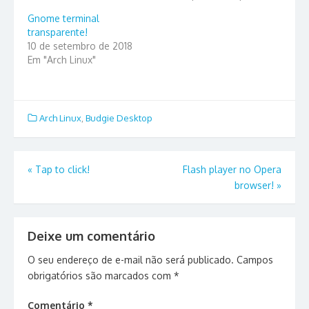
Gnome terminal
transparente!
10 de setembro de 2018
Em "Arch Linux"
Arch Linux
,
Budgie Desktop
Navegação
«
Tap to click!
Flash player no Opera
browser!
»
de
Post
Deixe um comentário
O seu endereço de e-mail não será publicado.
Campos
obrigatórios são marcados com
*
Comentário
*