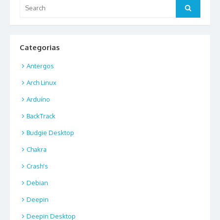
Search
Search
for:
Categorias
Antergos
Arch Linux
Arduíno
BackTrack
Budgie Desktop
Chakra
Crash's
Debian
Deepin
Deepin Desktop