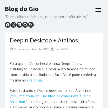
Skip
Blog do Gio
to
open
content
menu
"Dados olhos suficientes, todos os erros são triviais."
Deepin Desktop + Atalhos!
Posted
Author
15 de novembro de 2017
gio
19
on
Para quem não conhece o Linux Deepin é uma
distribuição Chinesa que ficou muito famosa no mundo
Linux devido a sua linda interface. Você pode conferir a
mesma no
site oficial
.
Estou testando o Deepin desktop no meu Arch Linux
(
tem um tutorial aqui no blog de como instalá-la no
Arch Linux!
) e tenho gostado bastante dessa interface,
além de ser muito bonita e limpa, a mesma também é