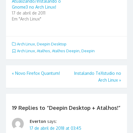
Atualizando/Instalando o
Gnome3 no Arch Linux!
17 de abril de 2011
Em "Arch Linux"
Arch Linux
,
Deepin Desktop
Arch Linux
,
Atalhos
,
Atalhos Deepin
,
Deepin
Navegação
«
Novo Firefox Quantum!
Instalando TeXstudio no
Arch Linux
»
de
Post
19 Replies to “
Deepin Desktop + Atalhos!
”
Everton
says:
17 de abril de 2018 at 03:45