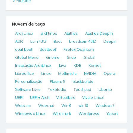
Youtube
Nuvem de tags
Arch Linux
archlinux
Atalhos
Atalhos Deepin
AUR
bcm 4312
Boot
broadcom 4312
Deepin
dual boot
dualboot
Firefox Quantum
Global Menu
Gnome
Grub
Grub2
Instalação ArchLinux
Java
KDE
Kernel
Libreoffice
Linux
Multimidia
NVIDIA
Opera
Personalização
Plasma5
Slackbuilds
Software Livre
TexStudio
Touchpad
Ubuntu
UEFI
UEFI + Arch
Virtualbox
Viva o Linux!
Webcam
Weechat
Win8
win10
Windows7
Windows x Linux
Wireshark
Wordpress
Yaourt