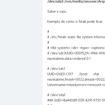
/dev/sda3 /run/media/seuuser/Arq
Salve e saia.
Exemplo de como o fstab pode ficar:
#
# /etc/fstab: static file system inform
#
# <file system> <dir> <type> <optio
# /dev/sdc3UUID=300f529c-4146
rw,relatime,data=ordered 0 1
# /dev/sdc1
UUID=D6E0-C017 /boot vfat
rw,relatime,fmask=0022,dmask=0022
1,shortname=mixed,errors=remount-ro
# /dev/sda1
### UUID=8a440d1f-0511-4291-975f-