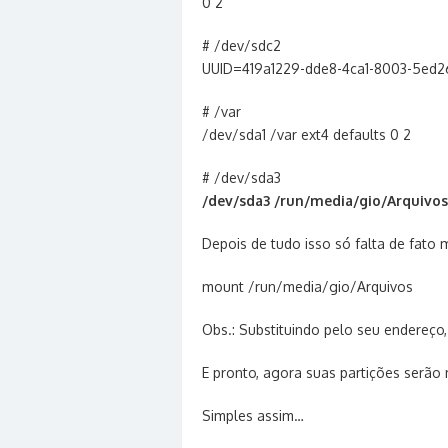
0 2
# /dev/sdc2
UUID=419a1229-dde8-4ca1-8003-5e
# /var
/dev/sda1 /var ext4 defaults 0 2
# /dev/sda3
/dev/sda3 /run/media/gio/Arquivo
Depois de tudo isso só falta de fato m
mount /run/media/gio/Arquivos
Obs.: Substituindo pelo seu endereço,
E pronto, agora suas partições serã
Simples assim…