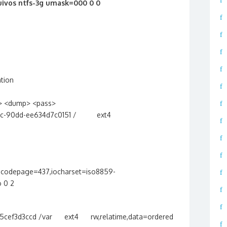
uivos ntfs-3g umask=000 0 0
ation
ns> <dump> <pass>
-496c-90dd-ee634d7c0151 / ext4
,codepage=437,iocharset=iso8859-
 0 2
515cef3d3ccd /var ext4 rw,relatime,data=ordered