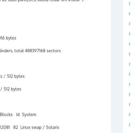
16 bytes
linders, total 488397168 sectors
es / 512 bytes
 / 512 bytes
locks Id System
82 Linux swap / Solaris