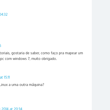
04:32
6
toriais, gostaria de saber, como faço pra mapear um
 pc com windows 7, muito obrigado.
t 15:11
 Linux a uma outra máquina?
 2014 at 20:34