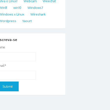
Viva o Linux!
Webcam
Weechat
Win8
win10
Windows7
Windows x Linux
Wireshark
Wordpress
Yaourt
nscreva-se
ame
ail*