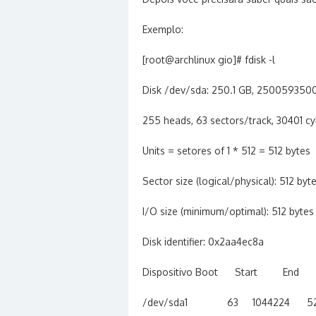
Exemplo:
[root@archlinux gio]# fdisk -l
Disk /dev/sda: 250.1 GB, 2500593500
255 heads, 63 sectors/track, 30401 cy
Units = setores of 1 * 512 = 512 bytes
Sector size (logical/physical): 512 byt
I/O size (minimum/optimal): 512 bytes
Disk identifier: 0x2aa4ec8a
Dispositivo Boot Start End B
/dev/sda1 63 1044224 522081 