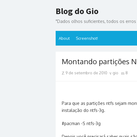
Skip
Blog do Gio
to
content
"Dados olhos suficientes, todos os erros s
About
Screenshot!
Montando partições N
Posted
Author
9 de setembro de 2010
gio
8
on
Para que as partições ntfs sejam mon
instalação do ntfs-3g.
#pacman -S ntfs-3g
Depois você precisará saber quais são