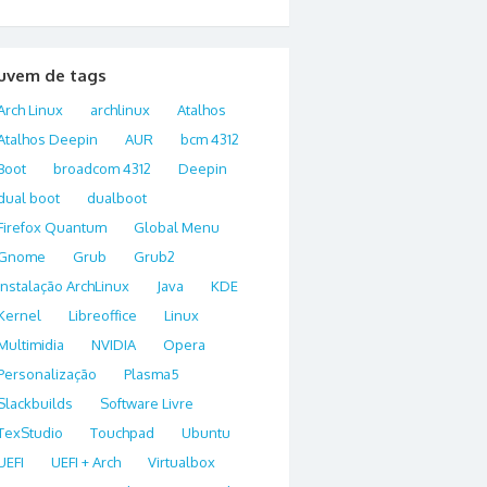
uvem de tags
Arch Linux
archlinux
Atalhos
Atalhos Deepin
AUR
bcm 4312
Boot
broadcom 4312
Deepin
dual boot
dualboot
Firefox Quantum
Global Menu
Gnome
Grub
Grub2
Instalação ArchLinux
Java
KDE
Kernel
Libreoffice
Linux
Multimidia
NVIDIA
Opera
Personalização
Plasma5
Slackbuilds
Software Livre
TexStudio
Touchpad
Ubuntu
UEFI
UEFI + Arch
Virtualbox