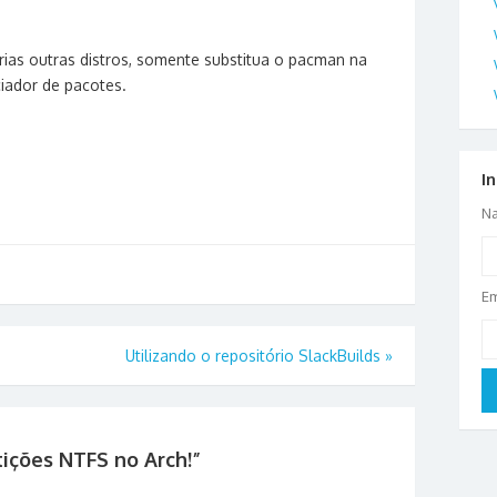
rias outras distros, somente substitua o pacman na
ciador de pacotes.
I
N
Em
Utilizando o repositório SlackBuilds
»
ições NTFS no Arch!
”