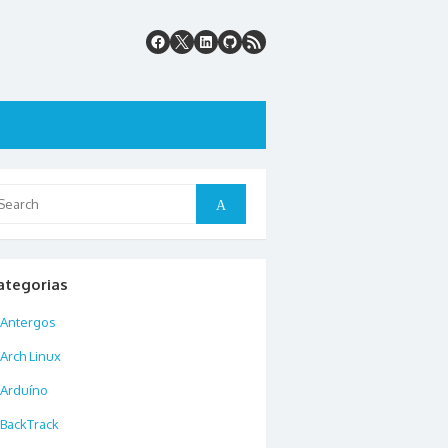
arch
Search
:
ategorias
Antergos
Arch Linux
Arduíno
BackTrack