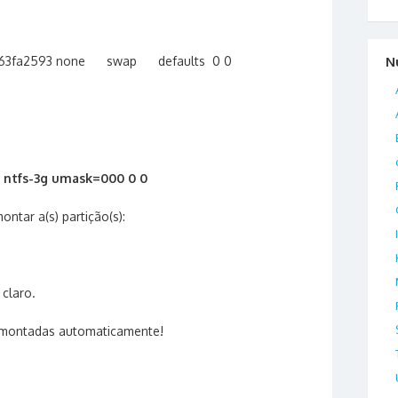
d263fa2593 none swap defaults 0 0
N
s ntfs-3g umask=000 0 0
ontar a(s) partição(s):
 claro.
o montadas automaticamente!