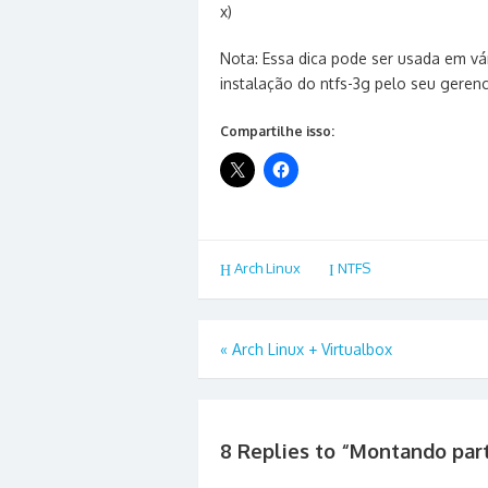
x)
Nota: Essa dica pode ser usada em vá
instalação do ntfs-3g pelo seu geren
Compartilhe isso:
Arch Linux
NTFS
Navegação
«
Arch Linux + Virtualbox
de
Post
8 Replies to “
Montando part