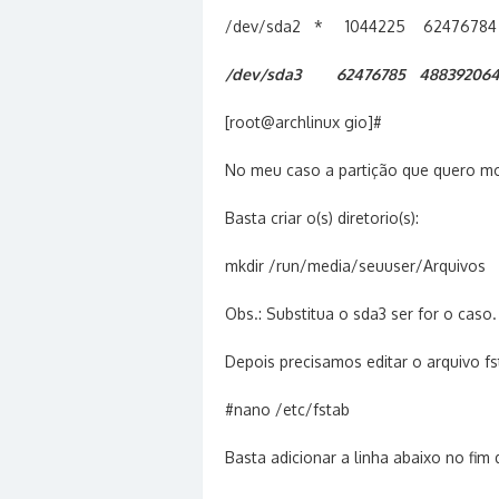
/dev/sda2 * 1044225 62476784 
/dev/sda3 62476785 488392064
[root@archlinux gio]#
No meu caso a partição que quero m
Basta criar o(s) diretorio(s):
mkdir /run/media/seuuser/Arquivos
Obs.: Substitua o sda3 ser for o caso.
Depois precisamos editar o arquivo fs
#nano /etc/fstab
Basta adicionar a linha abaixo no fim