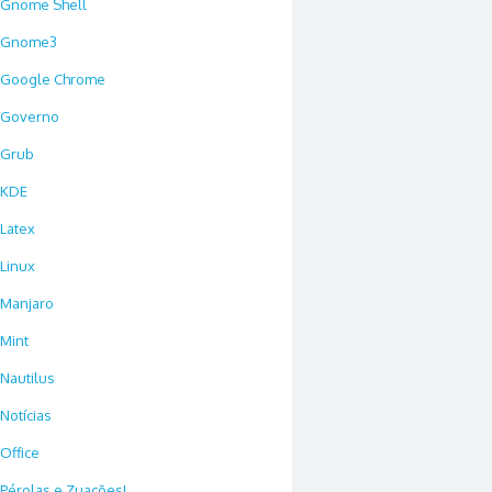
Gnome Shell
Gnome3
Google Chrome
Governo
Grub
KDE
Latex
Linux
Manjaro
Mint
Nautilus
Notícias
Office
Pérolas e Zuações!