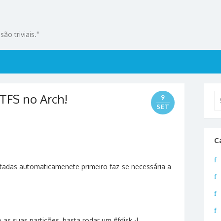
ão triviais."
TFS no Arch!
Se
9
for
SET
C
tadas automaticamenete primeiro faz-se necessária a
 as suas partições, basta rodar um #fdisk -l