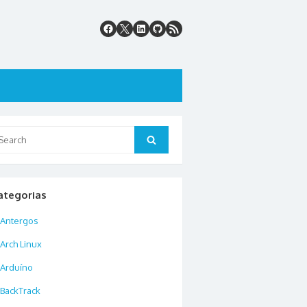
arch
Search
:
ategorias
Antergos
Arch Linux
Arduíno
BackTrack