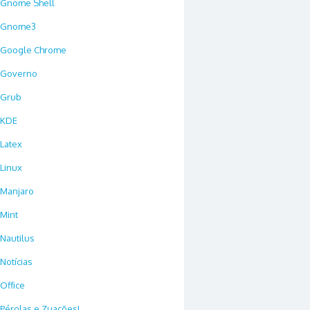
Gnome Shell
Gnome3
Google Chrome
Governo
Grub
KDE
Latex
Linux
Manjaro
Mint
Nautilus
Notícias
Office
Pérolas e Zuações!