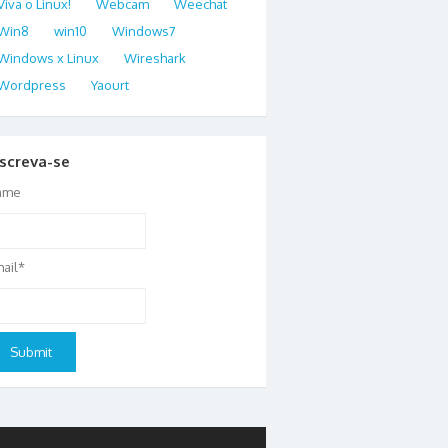
Viva o Linux!
Webcam
Weechat
Win8
win10
Windows7
Windows x Linux
Wireshark
Wordpress
Yaourt
nscreva-se
ame
ail*