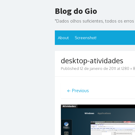
Skip
Blog do Gio
to
content
"Dados olhos suficientes, todos os erros s
About
Screenshot!
desktop-atividades
Published
12 de janeiro de 2011
at
1280 × 
← Previous