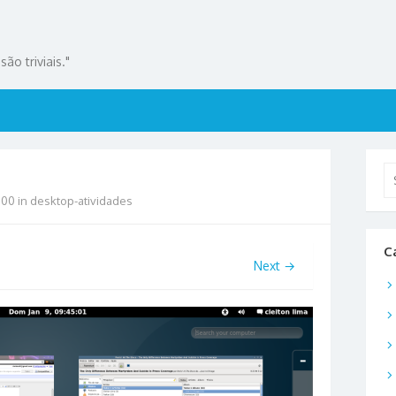
ão triviais."
Se
for
800
in
desktop-atividades
C
Next →