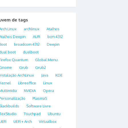
uvem de tags
Arch Linux
archlinux
Atalhos
Atalhos Deepin
AUR
bcm 4312
Boot
broadcom 4312
Deepin
dual boot
dualboot
Firefox Quantum
Global Menu
Gnome
Grub
Grub2
Instalação ArchLinux
Java
KDE
Kernel
Libreoffice
Linux
Multimidia
NVIDIA
Opera
Personalização
Plasma5
Slackbuilds
Software Livre
TexStudio
Touchpad
Ubuntu
UEFI
UEFI + Arch
Virtualbox