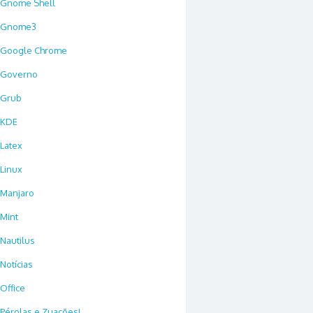
Gnome Shell
Gnome3
Google Chrome
Governo
Grub
KDE
Latex
Linux
Manjaro
Mint
Nautilus
Notícias
Office
Pérolas e Zuações!