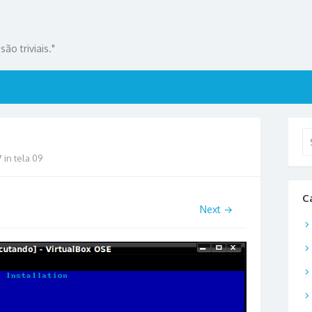
ão triviais."
Se
for
7
in
tela 09
C
Next →