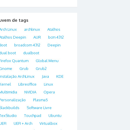
uvem de tags
Arch Linux
archlinux
Atalhos
Atalhos Deepin
AUR
bcm 4312
Boot
broadcom 4312
Deepin
dual boot
dualboot
Firefox Quantum
Global Menu
Gnome
Grub
Grub2
Instalação ArchLinux
Java
KDE
Kernel
Libreoffice
Linux
Multimidia
NVIDIA
Opera
Personalização
Plasma5
Slackbuilds
Software Livre
TexStudio
Touchpad
Ubuntu
UEFI
UEFI + Arch
Virtualbox