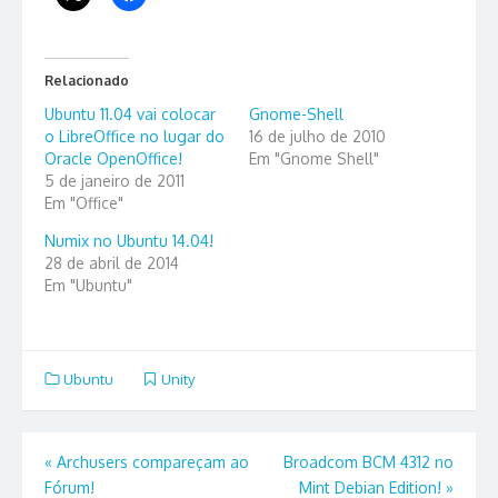
Relacionado
Ubuntu 11.04 vai colocar
Gnome-Shell
o LibreOffice no lugar do
16 de julho de 2010
Oracle OpenOffice!
Em "Gnome Shell"
5 de janeiro de 2011
Em "Office"
Numix no Ubuntu 14.04!
28 de abril de 2014
Em "Ubuntu"
Ubuntu
Unity
Navegação
«
Archusers compareçam ao
Broadcom BCM 4312 no
Fórum!
Mint Debian Edition!
»