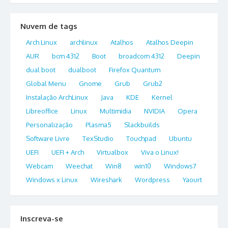
Nuvem de tags
Arch Linux
archlinux
Atalhos
Atalhos Deepin
AUR
bcm 4312
Boot
broadcom 4312
Deepin
dual boot
dualboot
Firefox Quantum
Global Menu
Gnome
Grub
Grub2
Instalação ArchLinux
Java
KDE
Kernel
Libreoffice
Linux
Multimidia
NVIDIA
Opera
Personalização
Plasma5
Slackbuilds
Software Livre
TexStudio
Touchpad
Ubuntu
UEFI
UEFI + Arch
Virtualbox
Viva o Linux!
Webcam
Weechat
Win8
win10
Windows7
Windows x Linux
Wireshark
Wordpress
Yaourt
Inscreva-se