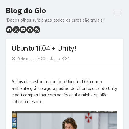
Skip
Blog do Gio
to
open
content
menu
"Dados olhos suficientes, todos os erros são triviais."
Ubuntu 11.04 + Unity!
Posted
Author
10 de maio de 2011
gio
0
on
A dois dias estou testando o Ubuntu 11.04 com o
ambiente gráfico agora padrão do Ubuntu, o tal do Unity
e vou compartilhar com vocês aqui a minha opinião
sobre o mesmo.